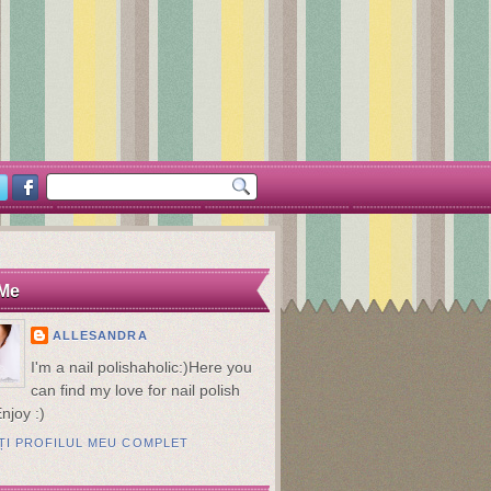
Me
ALLESANDRA
I'm a nail polishaholic:)Here you
can find my love for nail polish
Enjoy :)
AȚI PROFILUL MEU COMPLET