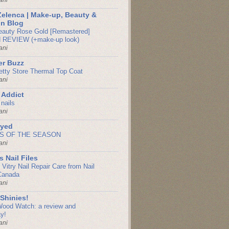
ani
elenca | Make-up, Beauty &
n Blog
auty Rose Gold [Remastered]
d REVIEW (+make-up look)
ani
er Buzz
etty Store Thermal Top Coat
ani
 Addict
 nails
ani
eyed
S OF THE SEASON
ani
s Nail Files
 Vitry Nail Repair Care from Nail
Canada
ani
Shinies!
ood Watch: a review and
y!
ani