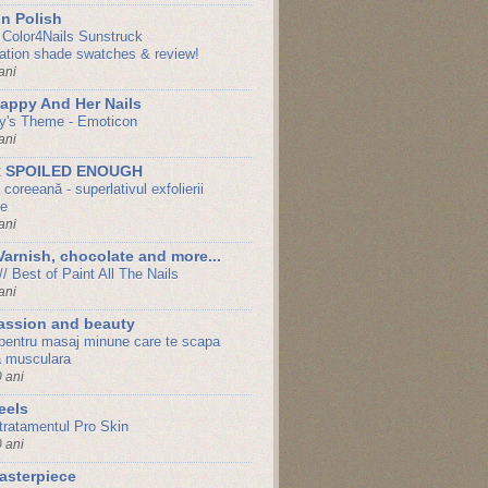
n Polish
Color4Nails Sunstruck
ration shade swatches & review!
ani
appy And Her Nails
y's Theme - Emoticon
ani
 SPOILED ENOUGH
oreeană - superlativul exfolierii
le
ani
Varnish, chocolate and more...
 // Best of Paint All The Nails
ani
passion and beauty
 pentru masaj minune care te scapa
a musculara
 ani
eels
tratamentul Pro Skin
 ani
asterpiece