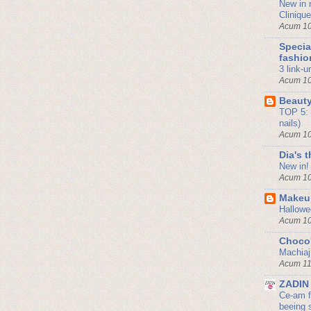
New in 
Clinique
Acum 10
Specia
fashio
3 link-u
Acum 10
Beauty
TOP 5: 
nails)
Acum 10
Dia's 
New in!
Acum 10
Makeu
Hallowe
Acum 10
Choco'
Machiaj 
Acum 11
ZADIN
Ce-am f
beeing s