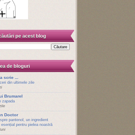
căutări pe acest blog
ea de bloguri
 scrie ...
ceri din ultimele zile
zi
lui Brumarel
e zapada
ile
n Doctor
spre pantenol, un ingredient
 esențial pentru pielea noastră
luni