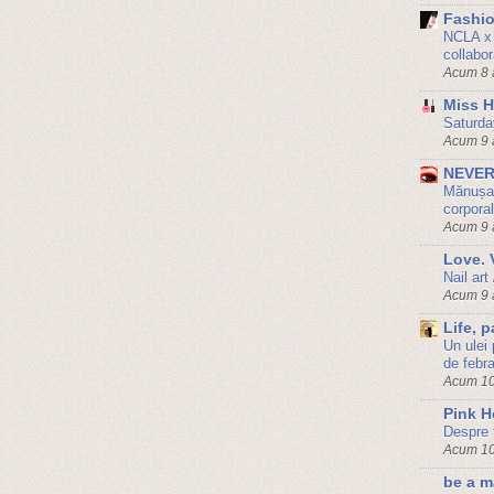
Fashio
NCLA x 
collabo
Acum 8 
Miss H
Saturda
Acum 9 
NEVER
Mănușa c
corpora
Acum 9 
Love. 
Nail art
Acum 9 
Life, 
Un ulei
de febr
Acum 10
Pink H
Despre 
Acum 10
be a m