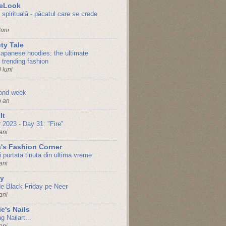
geLook
spirituală - păcatul care se crede
luni
ty Tale
 japanese hoodies: the ultimate
 trending fashion
 luni
ond week
 an
It
 2023 - Day 31: "Fire"
ani
's Fashion Corner
 purtata tinuta din ultima vreme
ani
y
de Black Friday pe Neer
ani
e's Nails
 Nailart...