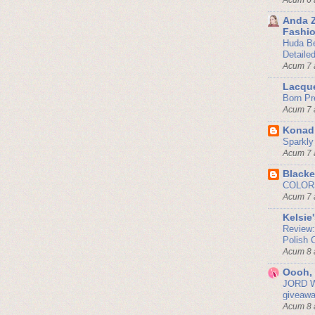
Acum 6 
Anda Z
Fashio
Huda Be
Detaile
Acum 7 
Lacqu
Born Pr
Acum 7 
Konad
Sparkly
Acum 7 
Black
COLOR
Acum 7 
Kelsie'
Review:
Polish 
Acum 8 
Oooh, 
JORD W
giveawa
Acum 8 