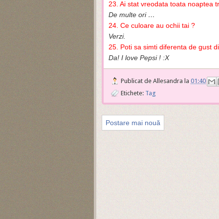
23. Ai stat vreodata toata noaptea 
De multe ori …
24. Ce culoare au ochii tai ?
Verzi.
25. Poti sa simti diferenta de gust 
Da! I love Pepsi ! :X
Publicat de
Allesandra
la
01:40
Etichete:
Tag
Postare mai nouă