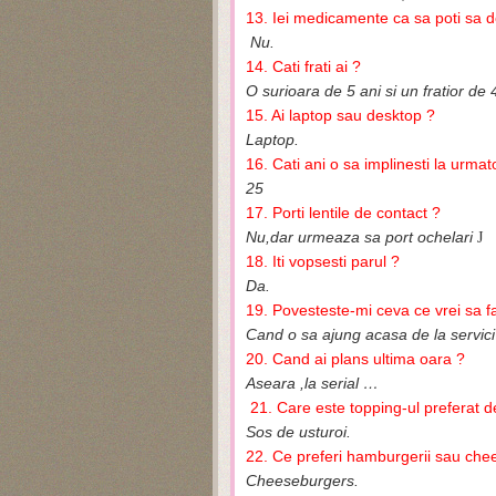
13. Iei medicamente ca sa poti sa 
Nu.
14. Cati frati ai ?
O surioara de 5 ani si un fratior de 4
15. Ai laptop sau desktop ?
Laptop.
16. Cati ani o sa implinesti la urma
25
17. Porti lentile de contact ?
Nu,dar urmeaza sa port ochelari
J
18. Iti vopsesti parul ?
Da.
19. Povesteste-mi ceva ce vrei sa fa
Cand o sa ajung acasa de la servic
20. Cand ai plans ultima oara ?
Aseara ,la serial …
21. Care este topping-ul preferat d
Sos de usturoi.
22. Ce preferi hamburgerii sau che
Cheeseburgers.