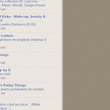
my collection #2: Lancome,
, Matrix, Biosilk, Giorgio Armani
 ani
l Koko - Make-up, beauty &
n!
ri pentru Duminica {15.05}
 ani
 Letters
produse recumpărate (makeup &
 ani
things
 ani
p by G
en nails
 ani
s Pretty Things
pentru purtatoarele de ochelari
 ani
ăcut când am tăcut... (While
ilent...)