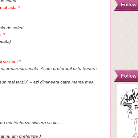
 de cafea
Follow
tul asta ?
ala de soferi.
a ?
neata)
ai vizionat ?
lme,urmaresc seriale .Acum preferatul este Bones !
Follow
sun mai tarziu” – azi dimineata catre mama mea.
nu ma tenteaza sincera sa fiu …
acat nu am preferinte
J