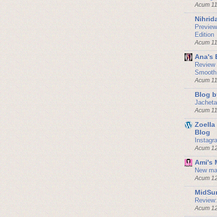
Acum 11
Nihrid
Preview
Edition
Acum 11
Ana's 
Review -
Smooth
Acum 11
Blog b
Jacheta
Acum 11
Zoella
Blog
Instagr
Acum 12
Ami's
New mak
Acum 12
MidSu
Review:
Acum 12