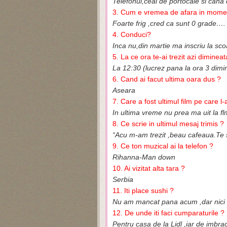
Telefonul,ceai de portocale si cana
3. Cum e vremea de afara in momen
Foarte frig ,cred ca sunt 0 grade….
4. Conduci?
Inca nu,din martie ma inscriu la sco
5. La ce ora te-ai trezit azi dimineat
La 12:30 (lucrez pana la ora 3 dimi
6. Cand ai facut ultima oara dus ?
Aseara
7. Care a fost ultimul film pe care l-
In ultima vreme nu prea ma uit la f
8. Ce scrie in ultimul mesaj trimis ?
“Acu m-am trezit ,beau cafeaua.Te 
9. Ce ton muzical ai la telefon ?
Rihanna-Man down
10. Ai vizitat alta tara ?
Serbia
11. Iti place sushi ?
Nu am mancat pana acum ,dar nici 
12. De unde iti faci cumparaturile ?
Pentru casa de la Lidl ,iar de imbr