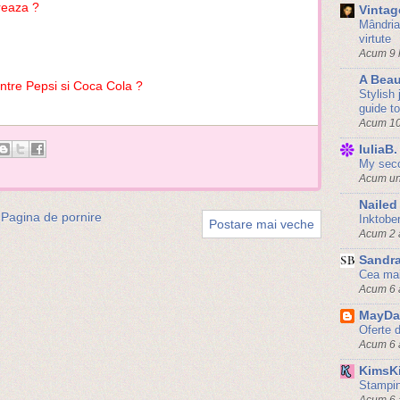
treaza ?
Vinta
Mândria 
virtute
Acum 9 
A Beau
dintre Pepsi si Coca Cola ?
Stylish
guide to
Acum 10
IuliaB.
My sec
Acum un
Nailed 
Pagina de pornire
Inktober
Postare mai veche
Acum 2 
Sandra
Cea mai
Acum 6 
MayDa
Oferte 
Acum 6 
KimsKi
Stamping