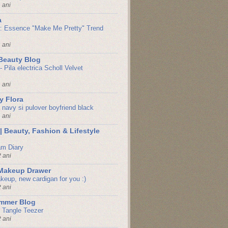
 ani
a
: Essence "Make Me Pretty" Trend
 ani
Beauty Blog
 Pila electrica Scholl Velvet
 ani
y Flora
 navy si pulover boyfriend black
 ani
 | Beauty, Fashion & Lifestyle
am Diary
 ani
 Makeup Drawer
eup, new cardigan for you :)
 ani
mmer Blog
 Tangle Teezer
 ani