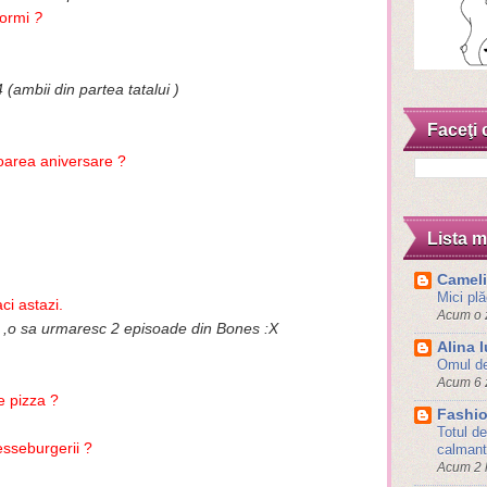
dormi
?
 (ambii din partea tatalui )
Faceţi 
toarea aniversare ?
Lista m
Camelia
Mici plă
ci astazi.
Acum o 
i ,o sa urmaresc 2 episoade din Bones :X
Alina 
Omul d
Acum 6 z
e pizza ?
Fashio
Totul de
esseburgerii ?
calmant
Acum 2 