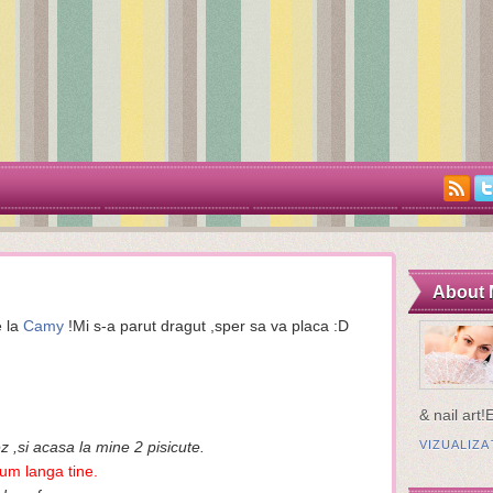
About 
e la
Camy
!Mi s-a parut dragut ,sper sa va placa :D
& nail art!
,si acasa la mine 2 pisicute.
VIZUALIZ
cum langa tine.